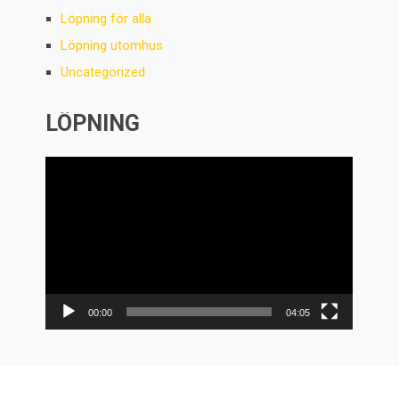
Löpning för alla
Löpning utomhus
Uncategorized
LÖPNING
Videospelare
00:00
04:05