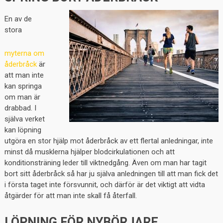
En av de
stora
myterna om
åderbråck
är
att man inte
kan springa
om man är
drabbad. I
själva verket
kan löpning
utgöra en stor hjälp mot åderbråck av ett flertal anledningar, inte
minst då musklerna hjälper blodcirkulationen och att
konditionsträning leder till viktnedgång. Även om man har tagit
bort sitt åderbråck så har ju själva anledningen till att man fick det
i första taget inte försvunnit, och därför är det viktigt att vidta
åtgärder för att man inte skall få återfall.
LÖPNING FÖR NYBÖRJARE