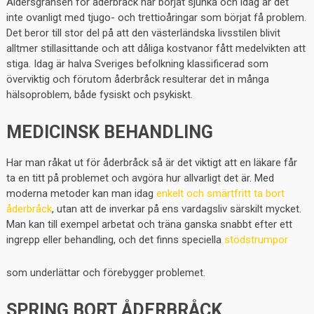
Åldersgränsen för åderbråck har börjat sjunka och idag är det
inte ovanligt med tjugo- och trettioåringar som börjat få problem.
Det beror till stor del på att den västerländska livsstilen blivit
alltmer stillasittande och att dåliga kostvanor fått medelvikten att
stiga. Idag är halva Sveriges befolkning klassificerad som
överviktig och förutom åderbråck resulterar det in många
hälsoproblem, både fysiskt och psykiskt.
MEDICINSK BEHANDLING
Har man råkat ut för åderbråck så är det viktigt att en läkare får
ta en titt på problemet och avgöra hur allvarligt det är. Med
moderna metoder kan man idag
enkelt och smärtfritt ta bort
åderbråck
, utan att de inverkar på ens vardagsliv särskilt mycket.
Man kan till exempel arbetat och träna ganska snabbt efter ett
ingrepp eller behandling, och det finns speciella
stödstrumpor
som underlättar och förebygger problemet.
SPRING BORT ÅDERBRÅCK