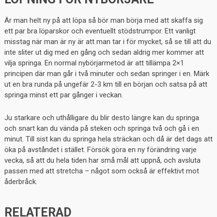
Är man helt ny på att löpa så bör man börja med att skaffa sig
ett par bra löparskor och eventuellt stödstrumpor. Ett vanligt
misstag när man är ny är att man tar i för mycket, så se till att du
inte sliter ut dig med en gång och sedan aldrig mer kommer att
vilja springa. En normal nybörjarmetod är att tillämpa 2×1
principen där man går i två minuter och sedan springer i en. Märk
ut en bra runda på ungefär 2-3 km till en början och satsa på att
springa minst ett par gånger i veckan.
Ju starkare och uthålligare du blir desto längre kan du springa
och snart kan du vända på steken och springa två och gå i en
minut. Till sist kan du springa hela sträckan och då är det dags att
öka på avståndet i stället. Försök göra en ny förändring varje
vecka, så att du hela tiden har små mål att uppnå, och avsluta
passen med att stretcha – något som också är effektivt mot
åderbråck.
RELATERAD