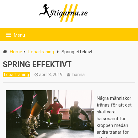
Menu
Home
Löparträning
Spring effektivt
SPRING EFFEKTIVT
Löparträning
april 8, 2019
hanna
Några människor
tränas för att det
skall vara
hälsosamt för
kroppen medan
andra tränar för