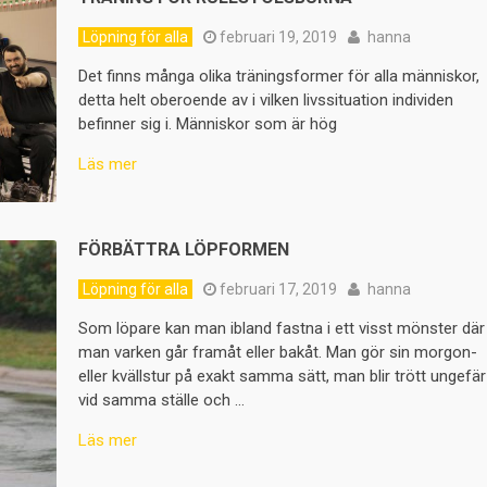
Löpning för alla
februari 19, 2019
hanna
Det finns många olika träningsformer för alla människor,
detta helt oberoende av i vilken livssituation individen
befinner sig i. Människor som är hög
Läs mer
FÖRBÄTTRA LÖPFORMEN
Löpning för alla
februari 17, 2019
hanna
Som löpare kan man ibland fastna i ett visst mönster där
man varken går framåt eller bakåt. Man gör sin morgon-
eller kvällstur på exakt samma sätt, man blir trött ungefär
vid samma ställe och …
Läs mer