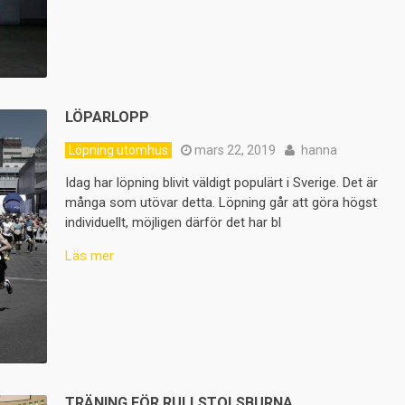
LÖPARLOPP
Löpning utomhus
mars 22, 2019
hanna
Idag har löpning blivit väldigt populärt i Sverige. Det är
många som utövar detta. Löpning går att göra högst
individuellt, möjligen därför det har bl
Läs mer
TRÄNING FÖR RULLSTOLSBURNA