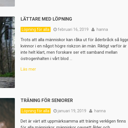
LÄTTARE MED LÖPNING
Löpning för alla
februari 16, 2019
hanna
Trots att alla människor kan råka ut för åderbråck så ligg
kvinnor i en något högre riskzon än män. Riktigt varför är
inte helt klart, men forskare ser ett samband mellan
östrogenhalten i vårt blod …
Läs mer
TRÄNING FÖR SENIORER
Löpning för alla
januari 19, 2019
hanna
Det är värt att uppmärksamma att träning verkligen finns
för alla människor, människor oavsett ålder och